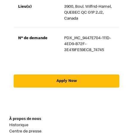
Lieu(x)
3900, Boul. Wilfrid-Hamel,
QUEBEC QC G1P 2J2,
Canada
Nº de demande
PDX_MC_9447E704-111D-
4ED9-B72F-
3E419FE59EC8_74745
Apply Now
À propos de nous
Historique
Centre de presse