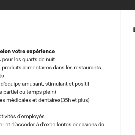
Notre vis
Nos princ
Valeurs
Diversité,
selon votre expérience
En route 
s
pour les quarts de nuit
Santé et s
s produits alimentaires dans les restaurants
Accommo
ts
d’équipe amusant, stimulant et positif
s partiel ou temps plein)
es médicales et dentaires(35h et plus)
activités d’employés
er et d’accéder à d’excellentes occasions de