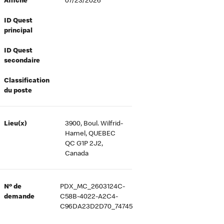
Affiché
07/23/2026
ID Quest
principal
ID Quest
secondaire
Classification
du poste
Lieu(x)
3900, Boul. Wilfrid-
Hamel, QUEBEC
QC G1P 2J2,
Canada
Nº de
PDX_MC_2603124C-
demande
C58B-4022-A2C4-
C96DA23D2D70_74745