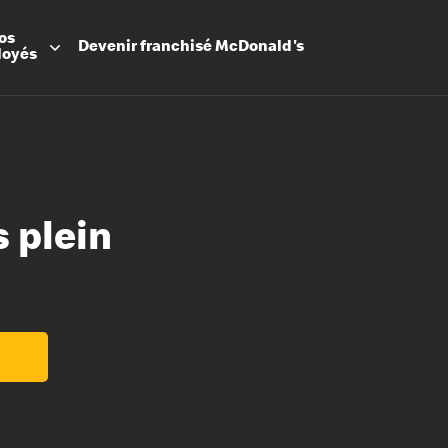
os
Devenir
franchisé
McDonald's
loyés
 plein
Promesse
Avantage
Flexibilit
Apprenti
Les Arche