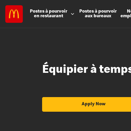
Postes à
pourvoir
Postes à
pourvoir
N
en restaurant
aux bureaux
emp
Équipier à temps
Apply Now