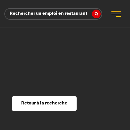
Rechercher un emploi en restaurant
 d’employeur
s sociaux, récompenses et reconnaissance
é
ssage et perfectionnement
s du savoir
Retour à la recherche