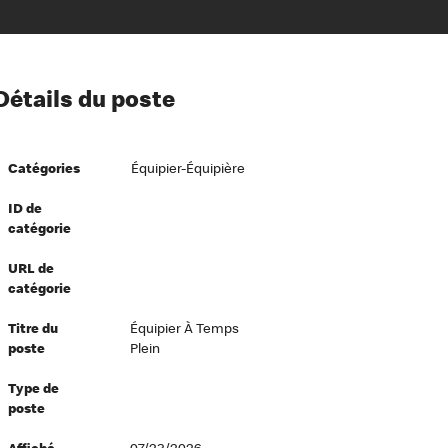
ion à l’égard de nos employés
Détails du poste
ipes directeurs
 équité et inclusion
Catégories
Équipier-Équipière
vers le succès
écurité au travail
ID de
catégorie
dements
URL de
catégorie
Titre du
Équipier À Temps
poste
Plein
Type de
poste