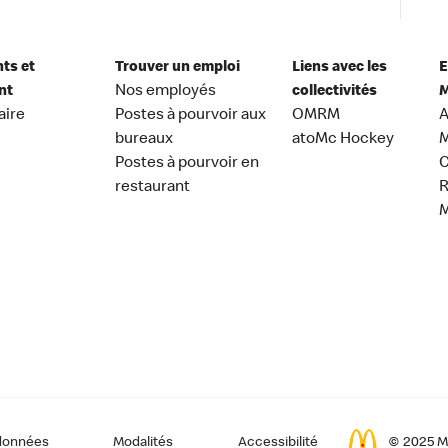
nts et
Trouver un emploi
Liens avec les
E
nt
Nos employés
collectivités
M
aire
Postes à pourvoir aux
OMRM
A
bureaux
atoMc Hockey
M
Postes à pourvoir en
C
restaurant
données
Modalités
Accessibilité
© 2025 Mc