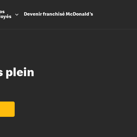
os
Devenir
franchisé
McDonald's
loyés
 plein
Promesse
Avantage
Flexibilit
Apprenti
Les Arche