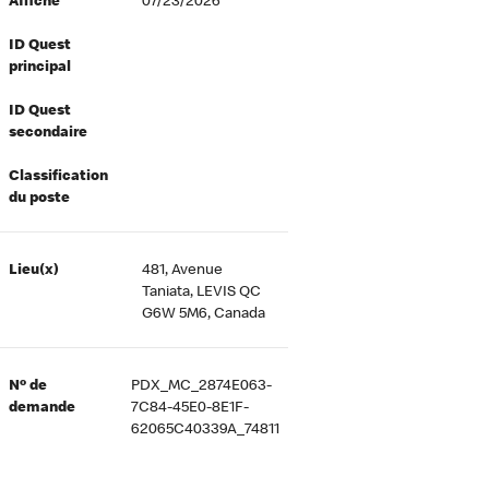
Affiché
07/23/2026
ID Quest
principal
ID Quest
secondaire
Classification
du poste
Lieu(x)
481, Avenue
Taniata, LEVIS QC
G6W 5M6, Canada
Nº de
PDX_MC_2874E063-
demande
7C84-45E0-8E1F-
62065C40339A_74811