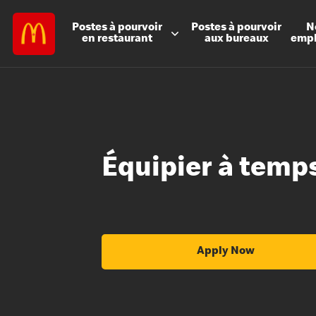
Postes à
pourvoir
Postes à
pourvoir
N
en restaurant
aux bureaux
emp
Équipier à temps
Apply Now