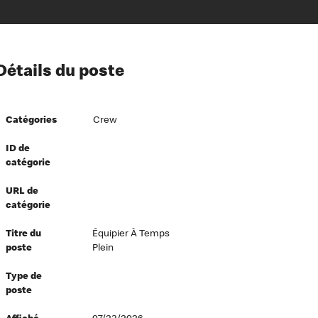
ion à l’égard de nos employés
Détails du poste
ipes directeurs
 équité et inclusion
Catégories
Crew
vers le succès
écurité au travail
ID de
catégorie
dements
URL de
catégorie
Titre du
Équipier À Temps
poste
Plein
Type de
poste