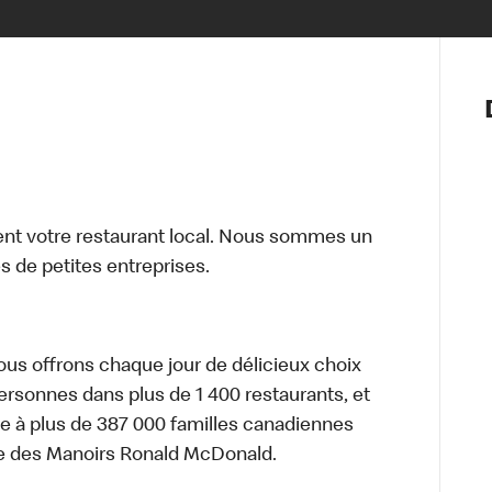
Notre vis
Nos princ
Valeurs
Diversité,
En route 
Santé et s
t votre restaurant local. Nous sommes un
Accommo
 de petites entreprises.
nous offrons chaque jour de délicieux choix
personnes dans plus de 1 400 restaurants, et
e à plus de 387 000 familles canadiennes
re des Manoirs Ronald McDonald.