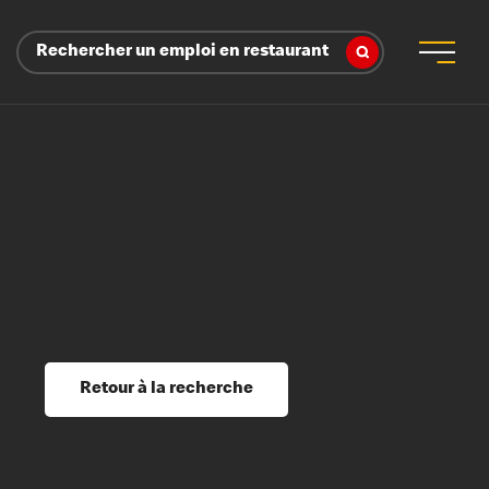
Rechercher un emploi en restaurant
 d’employeur
s sociaux, récompenses et reconnaissance
é
ssage et perfectionnement
s du savoir
Retour à la recherche