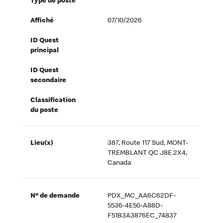
Type de poste
Affiché
07/10/2026
ID Quest
principal
ID Quest
secondaire
Classification
du poste
Lieu(x)
387, Route 117 Sud, MONT-
TREMBLANT QC J8E 2X4,
Canada
Nº de demande
PDX_MC_AA6C62DF-
5536-4E50-A88D-
F51B3A3876EC_74837