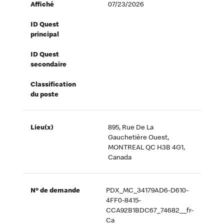
Affiché
07/23/2026
ID Quest
principal
ID Quest
secondaire
Classification
du poste
Lieu(x)
895, Rue De La
Gauchetière Ouest,
MONTREAL QC H3B 4G1,
Canada
Nº de demande
PDX_MC_34179AD6-D610-
4FF0-8415-
CCA92B1BDC67_74682__fr-
Ca