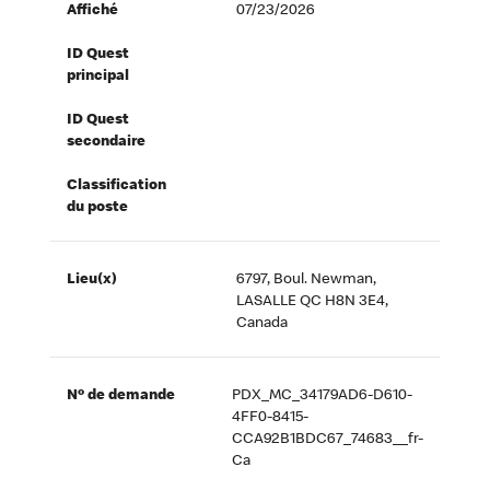
Affiché
07/23/2026
ID Quest
principal
ID Quest
secondaire
Classification
du poste
Lieu(x)
6797, Boul. Newman,
LASALLE QC H8N 3E4,
Canada
Nº de demande
PDX_MC_34179AD6-D610-
4FF0-8415-
CCA92B1BDC67_74683__fr-
Ca