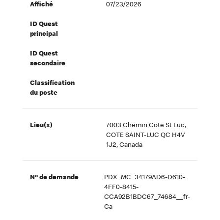
Affiché
07/23/2026
ID Quest
principal
ID Quest
secondaire
Classification
du poste
Lieu(x)
7003 Chemin Cote St Luc,
COTE SAINT-LUC QC H4V
1J2, Canada
Nº de demande
PDX_MC_34179AD6-D610-
4FF0-8415-
CCA92B1BDC67_74684__fr-
Ca