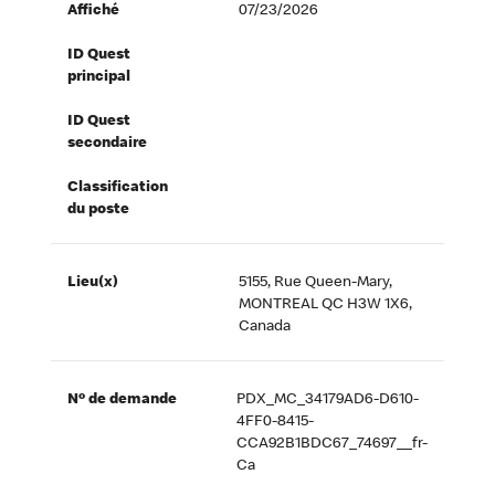
Affiché
07/23/2026
ID Quest
principal
ID Quest
secondaire
Classification
du poste
Lieu(x)
5155, Rue Queen-Mary,
MONTREAL QC H3W 1X6,
Canada
Nº de demande
PDX_MC_34179AD6-D610-
4FF0-8415-
CCA92B1BDC67_74697__fr-
Ca