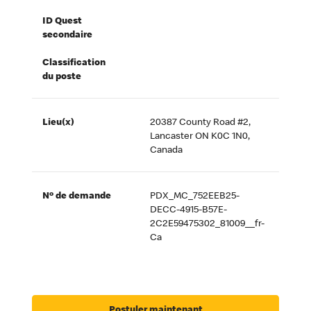
ID Quest
secondaire
Classification
du poste
Lieu(x)
20387 County Road #2,
Lancaster ON K0C 1N0,
Canada
Nº de demande
PDX_MC_752EEB25-
DECC-4915-B57E-
2C2E59475302_81009__fr-
Ca
Postuler maintenant