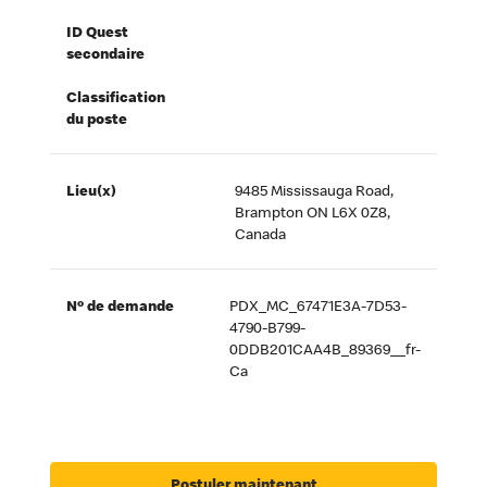
ID Quest
secondaire
Classification
du poste
Lieu(x)
9485 Mississauga Road,
Brampton ON L6X 0Z8,
Canada
Nº de demande
PDX_MC_67471E3A-7D53-
4790-B799-
0DDB201CAA4B_89369__fr-
Ca
Postuler maintenant