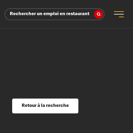
Rechercher un emploi en restaurant
 d’employeur
s sociaux, récompenses et reconnaissance
é
ssage et perfectionnement
s du savoir
Retour à la recherche