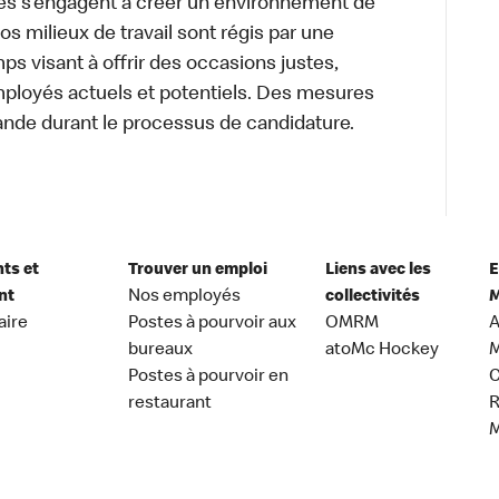
és s’engagent à créer un environnement de
 Nos milieux de travail sont régis par une
s visant à offrir des occasions justes,
mployés actuels et potentiels. Des mesures
ande durant le processus de candidature.
nts et
Trouver un emploi
Liens avec les
E
nt
Nos employés
collectivités
M
aire
Postes à pourvoir aux
OMRM
A
bureaux
atoMc Hockey
M
Postes à pourvoir en
C
restaurant