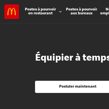
Postes à
pourvoir
Postes à
pourvoir
N
en restaurant
aux bureaux
emp
Équipier à temps
Postuler maintenant