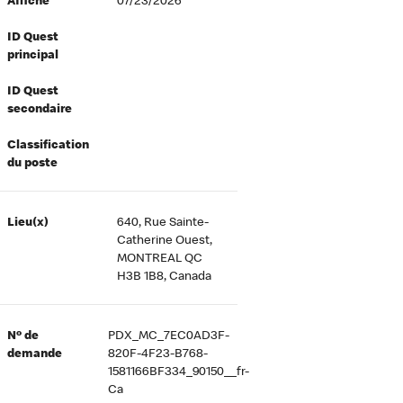
Affiché
07/23/2026
ID Quest
principal
ID Quest
secondaire
Classification
du poste
Lieu(x)
640, Rue Sainte-
Catherine Ouest,
MONTREAL QC
H3B 1B8, Canada
Nº de
PDX_MC_7EC0AD3F-
demande
820F-4F23-B768-
1581166BF334_90150__fr-
Ca