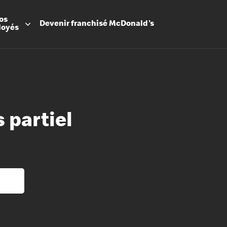
os
Devenir
franchisé
McDonald's
loyés
 partiel
Promesse
Avantage
Flexibilit
Apprenti
Les Arche