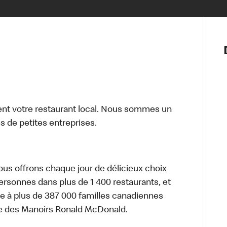
Notre vis
Nos princ
Valeurs
Diversité,
En route 
Santé et s
t votre restaurant local. Nous sommes un
Accommo
 de petites entreprises.
nous offrons chaque jour de délicieux choix
personnes dans plus de 1 400 restaurants, et
e à plus de 387 000 familles canadiennes
re des Manoirs Ronald McDonald.