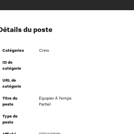
ion à l’égard de nos employés
Détails du poste
ipes directeurs
 équité et inclusion
Catégories
Crew
vers le succès
écurité au travail
ID de
catégorie
dements
URL de
catégorie
Titre du
Équipier À Temps
poste
Partiel
Type de
poste