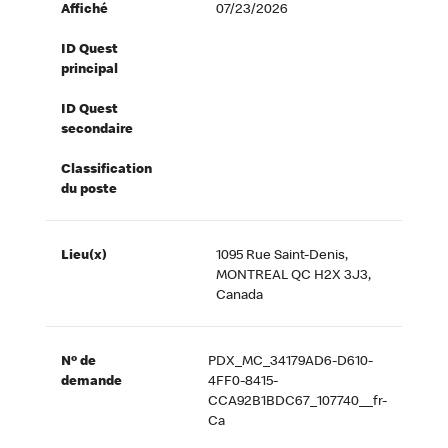
Affiché
07/23/2026
ID Quest
principal
ID Quest
secondaire
Classification
du poste
Lieu(x)
1095 Rue Saint-Denis,
MONTREAL QC H2X 3J3,
Canada
Nº de
PDX_MC_34179AD6-D610-
demande
4FF0-8415-
CCA92B1BDC67_107740__fr-
Ca