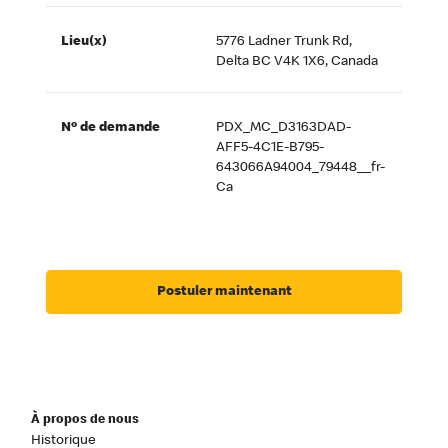
Lieu(x)
5776 Ladner Trunk Rd,
Delta BC V4K 1X6, Canada
Nº de demande
PDX_MC_D3163DAD-
AFF5-4C1E-B795-
643066A94004_79448__fr-
Ca
Postuler maintenant
À propos de nous
Historique