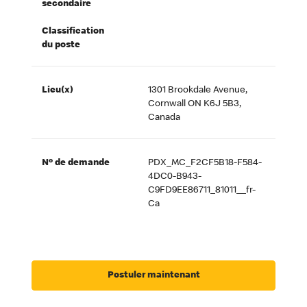
secondaire
Classification
du poste
Lieu(x)
1301 Brookdale Avenue,
Cornwall ON K6J 5B3,
Canada
Nº de demande
PDX_MC_F2CF5B18-F584-
4DC0-B943-
C9FD9EE86711_81011__fr-
Ca
Postuler maintenant