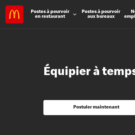
Postes à
pourvoir
Postes à
pourvoir
N
en restaurant
aux bureaux
emp
Équipier à temps
Postuler maintenant