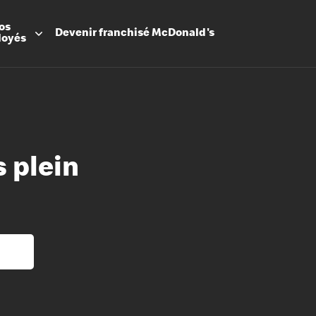
os
Devenir
franchisé
McDonald's
loyés
 plein
Promesse
Avantage
Flexibilit
Apprenti
Les Arche