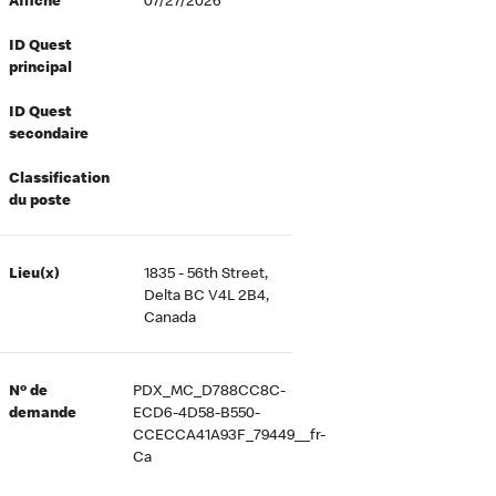
Affiché
07/27/2026
ID Quest
principal
ID Quest
secondaire
Classification
du poste
Lieu(x)
1835 - 56th Street,
Delta BC V4L 2B4,
Canada
Nº de
PDX_MC_D788CC8C-
demande
ECD6-4D58-B550-
CCECCA41A93F_79449__fr-
Ca