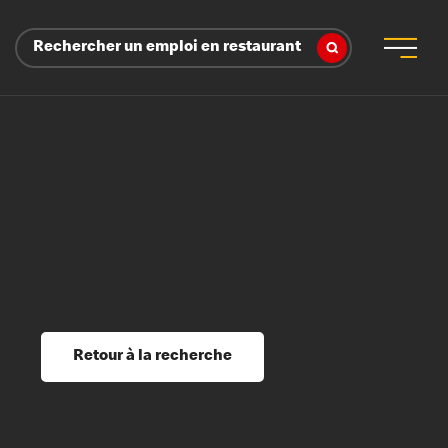
Rechercher un emploi en restaurant
 d’employeur
s sociaux, récompenses et reconnaissance
é
ssage et perfectionnement
s du savoir
Retour à la recherche