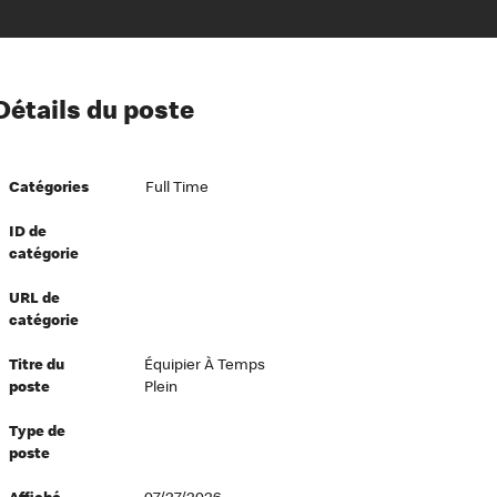
ion à l’égard de nos employés
Détails du poste
ipes directeurs
 équité et inclusion
Catégories
Full Time
vers le succès
écurité au travail
ID de
catégorie
dements
URL de
catégorie
Titre du
Équipier À Temps
poste
Plein
Type de
poste