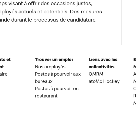
s visant à offrir des occasions justes,
mployés actuels et potentiels. Des mesures
ande durant le processus de candidature.
nts et
Trouver un emploi
Liens avec les
E
nt
Nos employés
collectivités
M
aire
Postes à pourvoir aux
OMRM
A
bureaux
atoMc Hockey
M
Postes à pourvoir en
C
restaurant