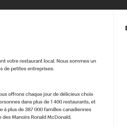
Notre vis
Nos princ
Valeurs
Diversité,
En route 
Santé et s
t votre restaurant local. Nous sommes un
Accommo
 de petites entreprises.
nous offrons chaque jour de délicieux choix
personnes dans plus de 1 400 restaurants, et
e à plus de 387 000 familles canadiennes
re des Manoirs Ronald McDonald.