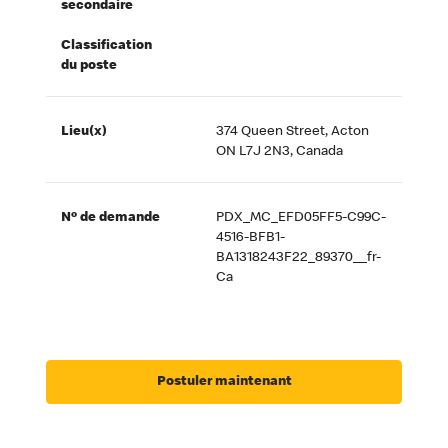
secondaire
Classification
du poste
Lieu(x)
374 Queen Street, Acton
ON L7J 2N3, Canada
Nº de demande
PDX_MC_EFD05FF5-C99C-
4516-BFB1-
BA1318243F22_89370__fr-
Ca
Postuler maintenant