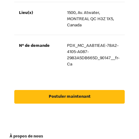
Lieu(x)
1500, Av. Atwater,
MONTREAL QC H3Z 1X5,
Canada
Nº de demande
PDX_MC_AAB11EAE-78A2-
4105-A087-
2983A5DB665D_90147__fr-
Ca
Postuler maintenant
À propos de nous