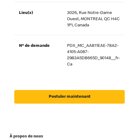
Lieu(x)
3026, Rue Notre-Dame
Ouest, MONTREAL QC H4C
1P1, Canada
Nº de demande
PDX_MC_AAB11EAE-78A2-
4105-A087-
2983A5DB665D_90148__fr-
Ca
Postuler maintenant
À propos de nous