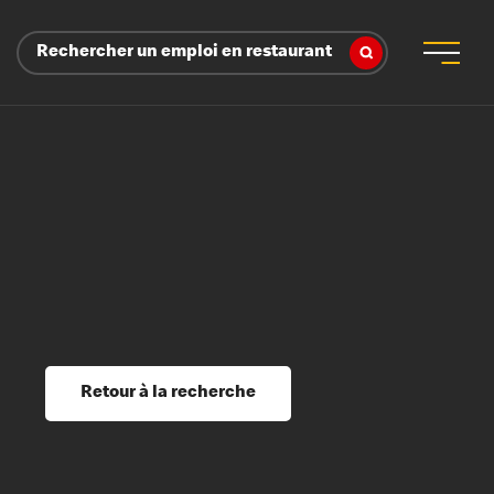
Rechercher un emploi en restaurant
 d’employeur
s sociaux, récompenses et reconnaissance
é
ssage et perfectionnement
s du savoir
Retour à la recherche