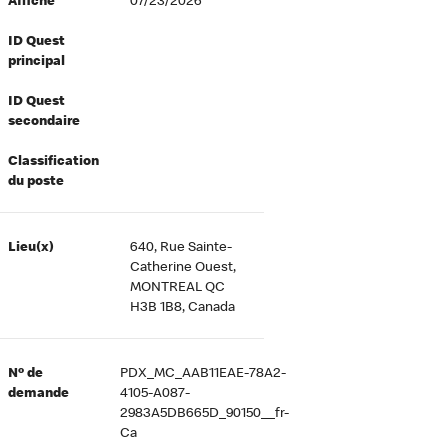
Affiché
07/23/2026
ID Quest
principal
ID Quest
secondaire
Classification
du poste
Lieu(x)
640, Rue Sainte-
Catherine Ouest,
MONTREAL QC
H3B 1B8, Canada
Nº de
PDX_MC_AAB11EAE-78A2-
demande
4105-A087-
2983A5DB665D_90150__fr-
Ca