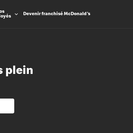
os
Devenir
franchisé
McDonald's
loyés
 plein
Promesse
Avantage
Flexibilit
Apprenti
Les Arche