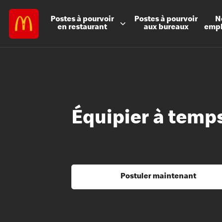
Postes à
pourvoir
Postes à
pourvoir
N
en restaurant
aux bureaux
emp
Équipier à temps
Postuler maintenant