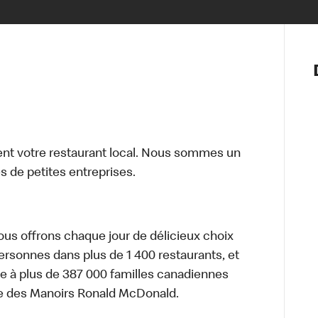
Notre vis
Nos princ
Valeurs
Diversité,
En route 
Santé et s
t votre restaurant local. Nous sommes un
Accommo
 de petites entreprises.
nous offrons chaque jour de délicieux choix
personnes dans plus de 1 400 restaurants, et
e à plus de 387 000 familles canadiennes
re des Manoirs Ronald McDonald.