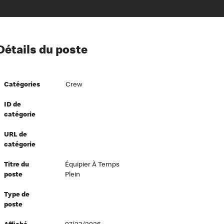
ion à l’égard de nos employés
Détails du poste
ipes directeurs
 équité et inclusion
Catégories
Crew
vers le succès
écurité au travail
ID de
catégorie
dements
URL de
catégorie
Titre du
Équipier À Temps
poste
Plein
Type de
poste