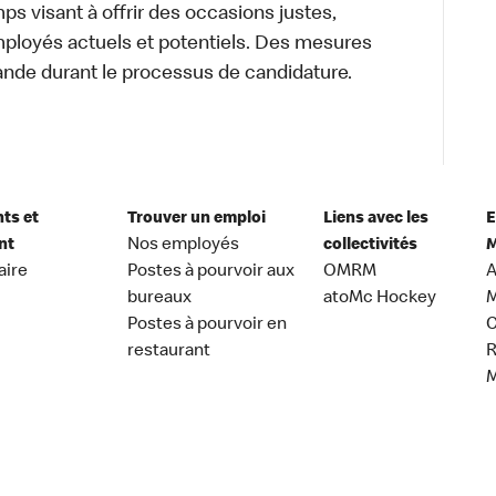
s visant à offrir des occasions justes,
mployés actuels et potentiels. Des mesures
ande durant le processus de candidature.
nts et
Trouver un emploi
Liens avec les
E
nt
Nos employés
collectivités
M
aire
Postes à pourvoir aux
OMRM
A
bureaux
atoMc Hockey
M
Postes à pourvoir en
C
restaurant