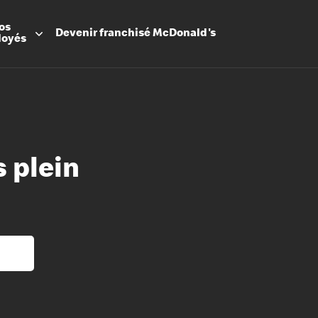
os
Devenir
franchisé
McDonald's
loyés
 plein
Promesse
Avantage
Flexibilit
Apprenti
Les Arche