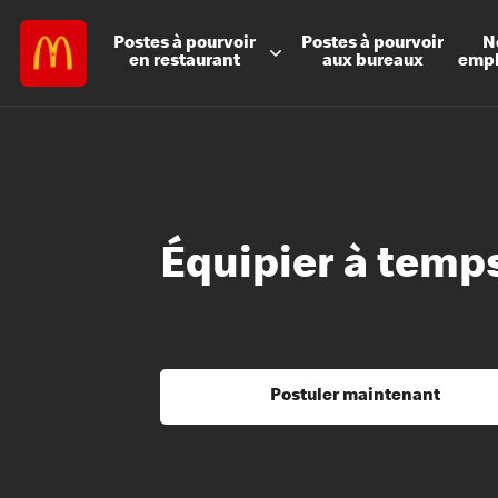
Postes à
pourvoir
Postes à
pourvoir
N
en restaurant
aux bureaux
emp
Équipier à temps
Postuler maintenant