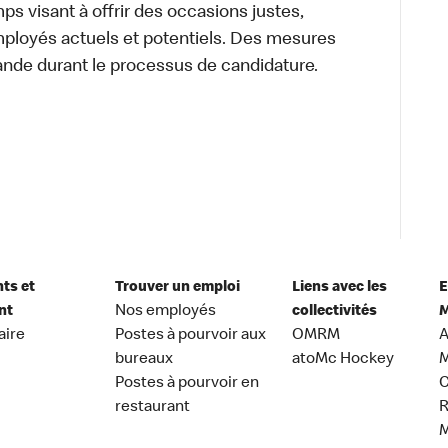
s visant à offrir des occasions justes,
mployés actuels et potentiels. Des mesures
ande durant le processus de candidature.
nts et
Trouver un emploi
Liens avec les
E
nt
Nos employés
collectivités
M
aire
Postes à pourvoir aux
OMRM
A
bureaux
atoMc Hockey
M
Postes à pourvoir en
C
restaurant