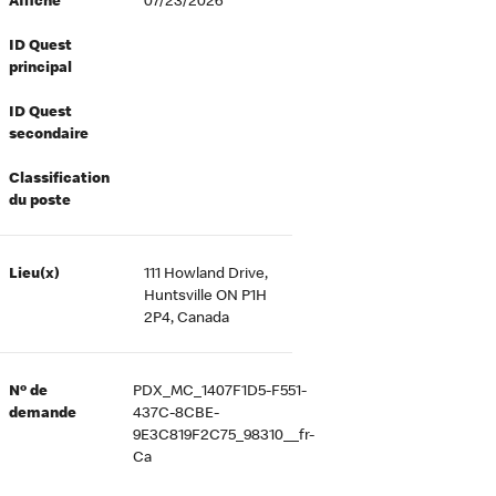
Affiché
07/23/2026
ID Quest
principal
ID Quest
secondaire
Classification
du poste
Lieu(x)
111 Howland Drive,
Huntsville ON P1H
2P4, Canada
Nº de
PDX_MC_1407F1D5-F551-
demande
437C-8CBE-
9E3C819F2C75_98310__fr-
Ca