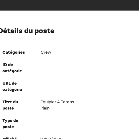
ion à l’égard de nos employés
Détails du poste
ipes directeurs
 équité et inclusion
Catégories
Crew
vers le succès
écurité au travail
ID de
catégorie
dements
URL de
catégorie
Titre du
Équipier À Temps
poste
Plein
Type de
poste