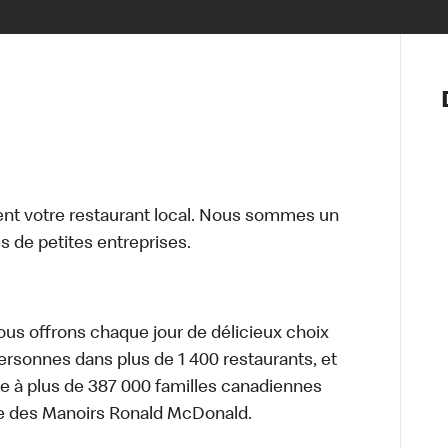
Notre vis
Nos princ
Valeurs
Diversité,
En route 
Santé et s
t votre restaurant local. Nous sommes un
Accommo
 de petites entreprises.
nous offrons chaque jour de délicieux choix
personnes dans plus de 1 400 restaurants, et
e à plus de 387 000 familles canadiennes
re des Manoirs Ronald McDonald.