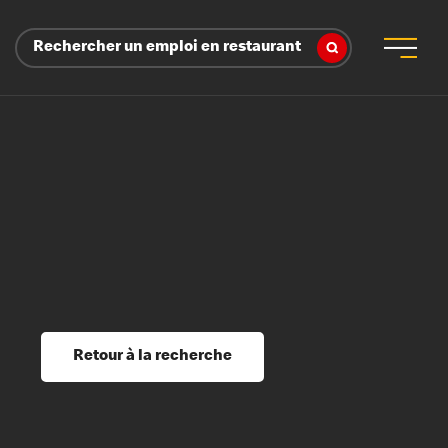
Rechercher un emploi en restaurant
 d’employeur
s sociaux, récompenses et reconnaissance
é
ssage et perfectionnement
s du savoir
Retour à la recherche