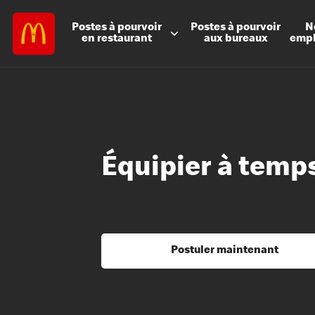
Postes à
pourvoir
Postes à
pourvoir
N
en restaurant
aux bureaux
emp
Équipier à temps
Postuler maintenant