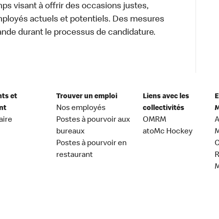
s visant à offrir des occasions justes,
mployés actuels et potentiels. Des mesures
ande durant le processus de candidature.
nts et
Trouver un emploi
Liens avec les
E
nt
Nos employés
collectivités
M
aire
Postes à pourvoir aux
OMRM
A
bureaux
atoMc Hockey
M
Postes à pourvoir en
C
restaurant