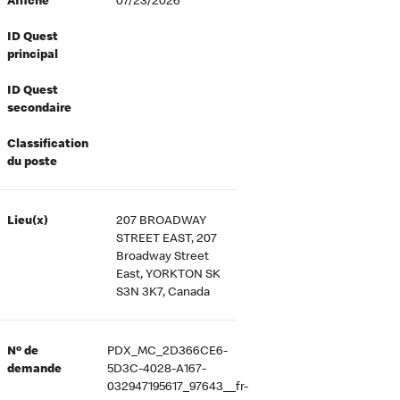
Affiché
07/23/2026
ID Quest
principal
ID Quest
secondaire
Classification
du poste
Lieu(x)
207 BROADWAY
STREET EAST, 207
Broadway Street
East, YORKTON SK
S3N 3K7, Canada
Nº de
PDX_MC_2D366CE6-
demande
5D3C-4028-A167-
032947195617_97643__fr-