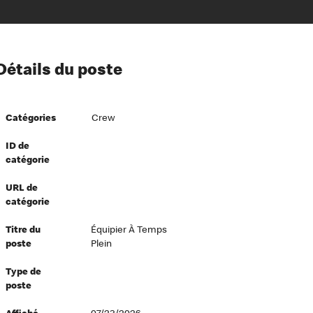
ion à l’égard de nos employés
Détails du poste
ipes directeurs
 équité et inclusion
Catégories
Crew
vers le succès
écurité au travail
ID de
catégorie
dements
URL de
catégorie
Titre du
Équipier À Temps
poste
Plein
Type de
poste