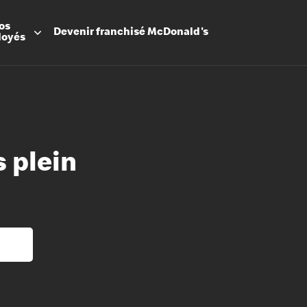
os
Devenir
franchisé
McDonald's
loyés
 plein
Promesse
Avantage
Flexibilit
Apprenti
Les Arche