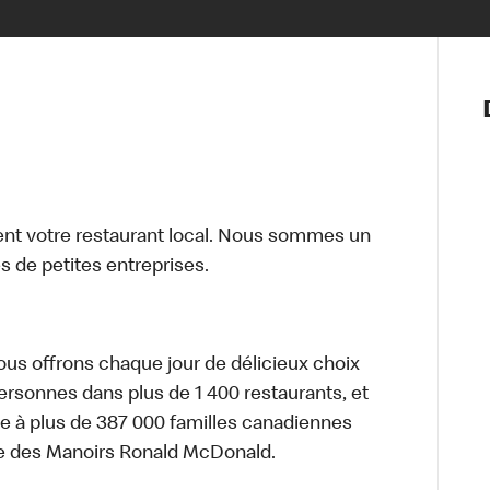
Notre vis
Nos princ
Valeurs
Diversité,
En route 
Santé et s
t votre restaurant local. Nous sommes un
Accommo
 de petites entreprises.
nous offrons chaque jour de délicieux choix
personnes dans plus de 1 400 restaurants, et
e à plus de 387 000 familles canadiennes
re des Manoirs Ronald McDonald.