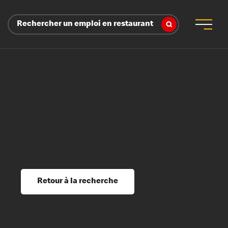
Rechercher un emploi en restaurant
 d’employeur
s sociaux, récompenses et reconnaissance
é
ssage et perfectionnement
s du savoir
Retour à la recherche