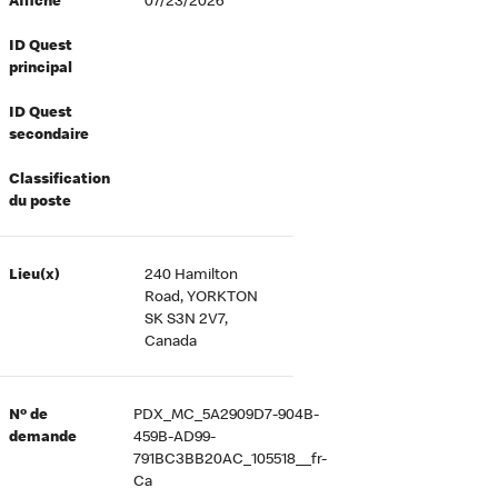
Affiché
07/23/2026
ID Quest
principal
ID Quest
secondaire
Classification
du poste
Lieu(x)
240 Hamilton
Road, YORKTON
SK S3N 2V7,
Canada
Nº de
PDX_MC_5A2909D7-904B-
demande
459B-AD99-
791BC3BB20AC_105518__fr-
Ca