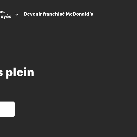
os
Devenir
franchisé
McDonald's
loyés
 plein
Promesse
Avantage
Flexibilit
Apprenti
Les Arche