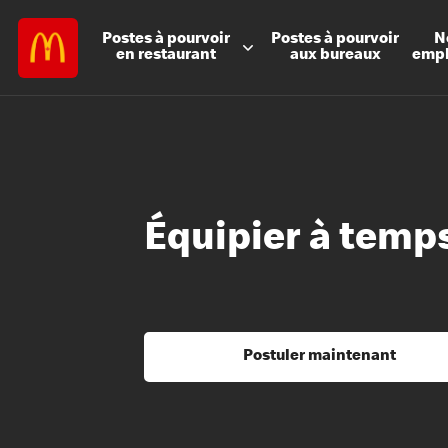
Postes à
pourvoir
Postes à
pourvoir
N
en restaurant
aux bureaux
emp
Équipier à temps
Postuler maintenant