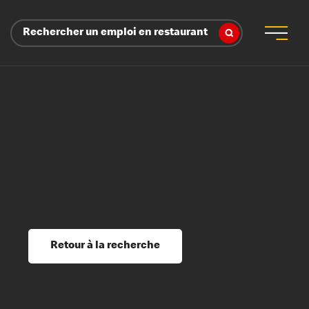
Rechercher un emploi en restaurant
 d’employeur
s sociaux, récompenses et reconnaissance
é
ssage et perfectionnement
s du savoir
Retour à la recherche