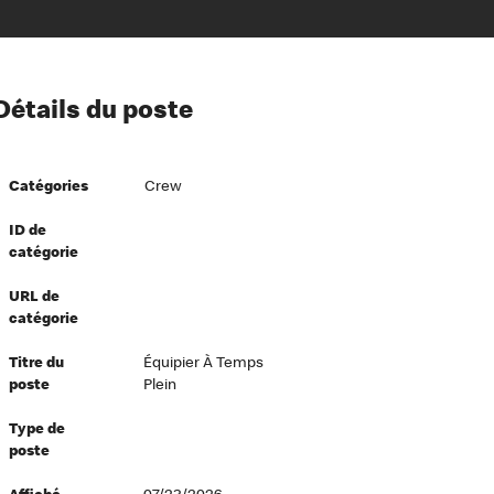
ion à l’égard de nos employés
Détails du poste
ipes directeurs
 équité et inclusion
Catégories
Crew
vers le succès
écurité au travail
ID de
catégorie
dements
URL de
catégorie
Titre du
Équipier À Temps
poste
Plein
Type de
poste