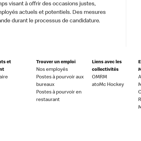
s visant à offrir des occasions justes,
mployés actuels et potentiels. Des mesures
ande durant le processus de candidature.
nts et
Trouver un emploi
Liens avec les
E
nt
Nos employés
collectivités
M
aire
Postes à pourvoir aux
OMRM
A
bureaux
atoMc Hockey
M
Postes à pourvoir en
C
restaurant