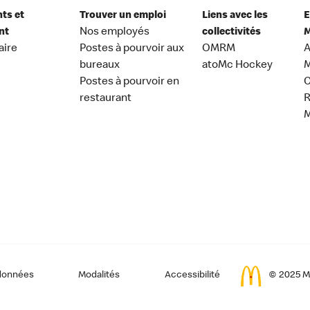
nts et
Trouver un emploi
Liens avec les
E
nt
Nos employés
collectivités
M
aire
Postes à pourvoir aux
OMRM
A
bureaux
atoMc Hockey
M
Postes à pourvoir en
C
restaurant
données
Modalités
Accessibilité
© 2025 Mc