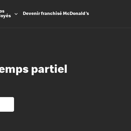
os
Devenir
franchisé
McDonald's
loyés
temps partiel
Promesse
Avantage
Flexibilit
Apprenti
Les Arche