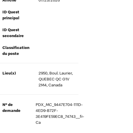
Affiché
07/23/2026
ID Quest
principal
ID Quest
secondaire
Classification
du poste
Lieu(x)
2950, Boul. Laurier,
QUEBEC QC G1V
2M4, Canada
Nº de
PDX_MC_9447E704-111D-
demande
4ED9-B72F-
3E419FE59EC8_74743__fr-
Ca