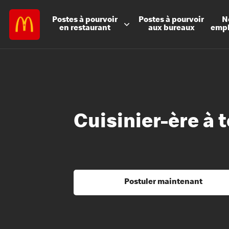
Postes à
pourvoir
Postes à
pourvoir
N
en restaurant
aux bureaux
emp
Cuisinier-ère à 
Postuler maintenant