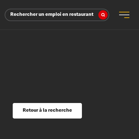
Rechercher un emploi en restaurant
 d’employeur
s sociaux, récompenses et reconnaissance
é
ssage et perfectionnement
s du savoir
Retour à la recherche