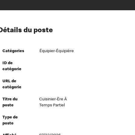
ion à l’égard de nos employés
Détails du poste
ipes directeurs
 équité et inclusion
Catégories
Équipier-Équipière
vers le succès
écurité au travail
ID de
catégorie
dements
URL de
catégorie
Titre du
Cuisinier-Ère À
poste
Temps Partiel
Type de
poste