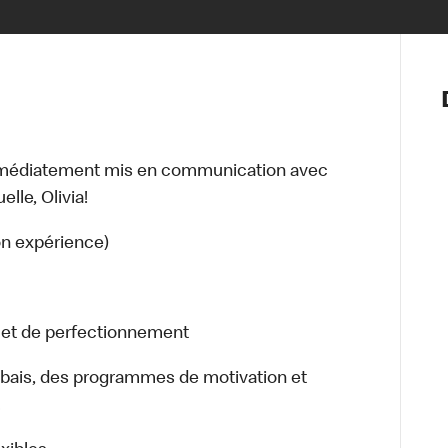
Notre vis
Nos princ
Valeurs
Diversité,
mmédiatement mis en communication avec
En route 
lle, Olivia!
Santé et s
Accommo
on expérience)
n et de perfectionnement
bais, des programmes de motivation et
.