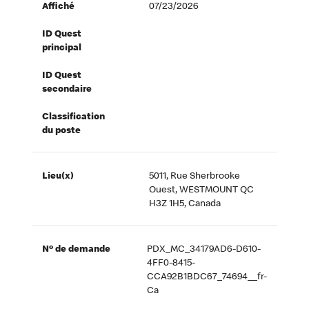
Affiché
07/23/2026
ID Quest
principal
ID Quest
secondaire
Classification
du poste
Lieu(x)
5011, Rue Sherbrooke
Ouest, WESTMOUNT QC
H3Z 1H5, Canada
Nº de demande
PDX_MC_34179AD6-D610-
4FF0-8415-
CCA92B1BDC67_74694__fr-
Ca