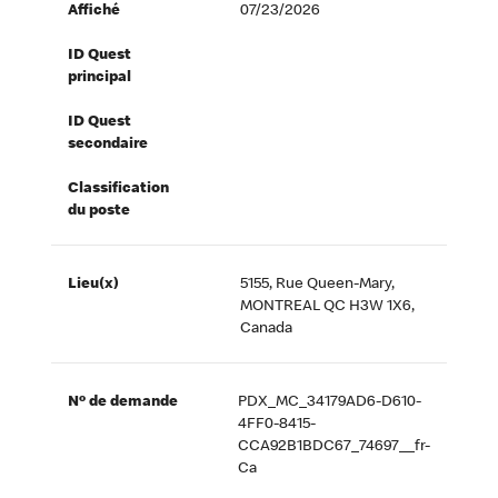
Affiché
07/23/2026
ID Quest
principal
ID Quest
secondaire
Classification
du poste
Lieu(x)
5155, Rue Queen-Mary,
MONTREAL QC H3W 1X6,
Canada
Nº de demande
PDX_MC_34179AD6-D610-
4FF0-8415-
CCA92B1BDC67_74697__fr-
Ca