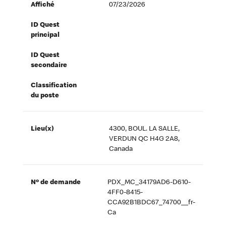
Affiché
07/23/2026
ID Quest
principal
ID Quest
secondaire
Classification
du poste
Lieu(x)
4300, BOUL. LA SALLE,
VERDUN QC H4G 2A8,
Canada
Nº de demande
PDX_MC_34179AD6-D610-
4FF0-8415-
CCA92B1BDC67_74700__fr-
Ca