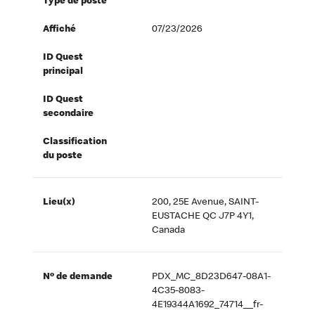
Type de poste
Affiché
07/23/2026
ID Quest
principal
ID Quest
secondaire
Classification
du poste
Lieu(x)
200, 25E Avenue, SAINT-
EUSTACHE QC J7P 4Y1,
Canada
Nº de demande
PDX_MC_8D23D647-08A1-
4C35-8083-
4E19344A1692_74714__fr-