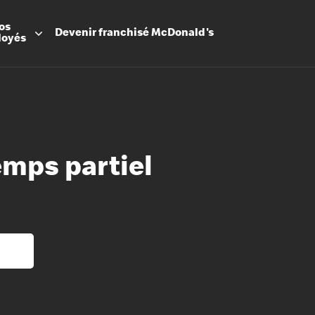
os
Devenir
franchisé
McDonald's
loyés
emps partiel
Promesse
Avantage
Flexibilit
Apprenti
Les Arche