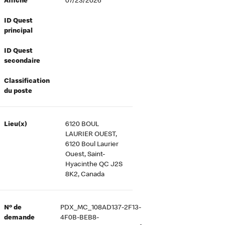
Affiché
07/23/2026
ID Quest
principal
ID Quest
secondaire
Classification
du poste
Lieu(x)
6120 BOUL
LAURIER OUEST,
6120 Boul Laurier
Ouest, Saint-
Hyacinthe QC J2S
8K2, Canada
Nº de
PDX_MC_108AD137-2F13-
demande
4F0B-BEB8-