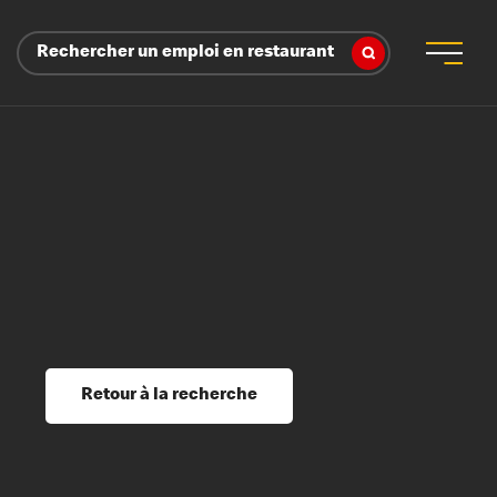
Rechercher un emploi en restaurant
 d’employeur
s sociaux, récompenses et reconnaissance
é
ssage et perfectionnement
s du savoir
Retour à la recherche