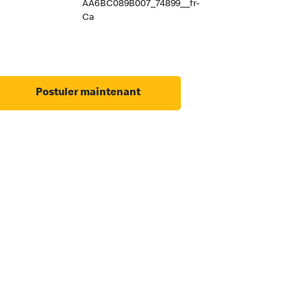
AA6BC089B007_74899__fr-
Ca
Postuler maintenant