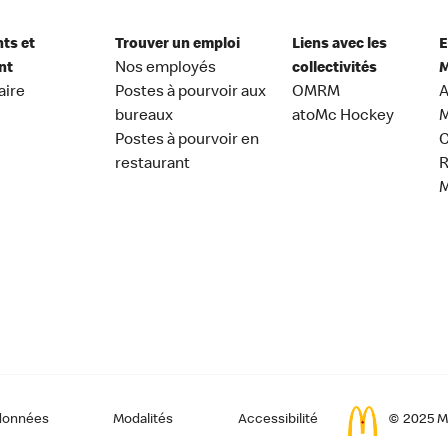
nts et
Trouver un emploi
Liens avec les
E
nt
Nos employés
collectivités
M
aire
Postes à pourvoir aux
OMRM
A
bureaux
atoMc Hockey
M
Postes à pourvoir en
C
restaurant
données
Modalités
Accessibilité
© 2025 Mc