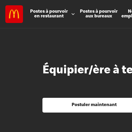
Postes à
pourvoir
Postes à
pourvoir
N
en restaurant
aux bureaux
emp
Équipier/ère à t
Postuler maintenant