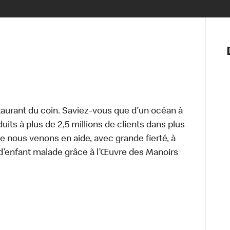
Notre vis
Nos princ
Valeurs
Diversité,
En route 
Santé et s
aurant du coin. Saviez-vous que d’un océan à
Accommo
uits à plus de 2,5 millions de clients dans plus
e nous venons en aide, avec grande fierté, à
d’enfant malade grâce à l’Œuvre des Manoirs