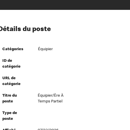
ion à l’égard de nos employés
Détails du poste
ipes directeurs
 équité et inclusion
Catégories
Équipier
vers le succès
écurité au travail
ID de
catégorie
dements
URL de
catégorie
Titre du
Équipier/ère À
poste
Temps Partiel
Type de
poste