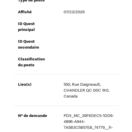
Type de poste
Affiché
07/23/2026
ID Quest
principal
ID Quest
secondaire
Classification
du poste
Lieu(x)
550, Rue Daigneault,
CHANDLER QC G0C 1K0,
Canada
Nº de demande
PDX_MC_39F6DEC5-1DD9-
4896-A944-
7A5B3C5B57EB_74779__fr-