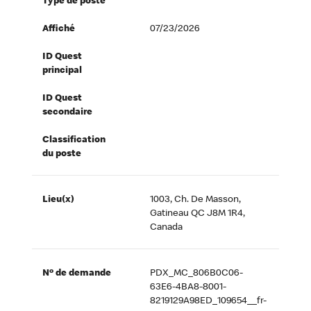
Type de poste
Affiché
07/23/2026
ID Quest
principal
ID Quest
secondaire
Classification
du poste
Lieu(x)
1003, Ch. De Masson,
Gatineau QC J8M 1R4,
Canada
Nº de demande
PDX_MC_806B0C06-
63E6-4BA8-8001-
8219129A98ED_109654__fr-