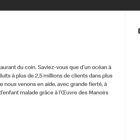
Notre vis
Nos princ
Valeurs
Diversité,
En route 
Santé et s
aurant du coin. Saviez-vous que d’un océan à
Accommo
uits à plus de 2,5 millions de clients dans plus
e nous venons en aide, avec grande fierté, à
d’enfant malade grâce à l’Œuvre des Manoirs