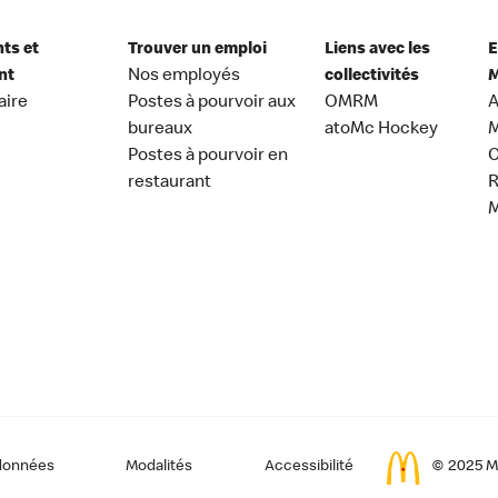
nts et
Trouver un emploi
Liens avec les
E
nt
Nos employés
collectivités
M
aire
Postes à pourvoir aux
OMRM
A
bureaux
atoMc Hockey
M
Postes à pourvoir en
C
restaurant
données
Modalités
Accessibilité
© 2025 Mc