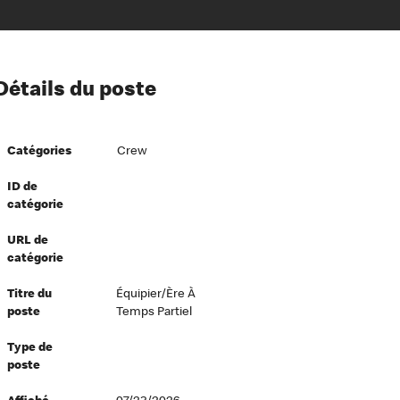
ion à l’égard de nos employés
Détails du poste
ipes directeurs
 équité et inclusion
Catégories
Crew
vers le succès
écurité au travail
ID de
catégorie
dements
URL de
catégorie
Titre du
Équipier/ère À
poste
Temps Partiel
Type de
poste