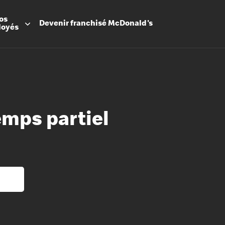
os
Devenir
franchisé
McDonald's
loyés
emps partiel
Promesse
Avantage
Flexibilit
Apprenti
Les Arche