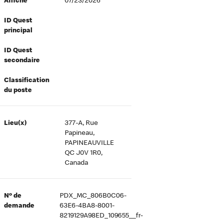
Affiché
07/23/2026
ID Quest
principal
ID Quest
secondaire
Classification
du poste
Lieu(x)
377-A, Rue
Papineau,
PAPINEAUVILLE
QC J0V 1R0,
Canada
Nº de
PDX_MC_806B0C06-
demande
63E6-4BA8-8001-
8219129A98ED_109655__fr-