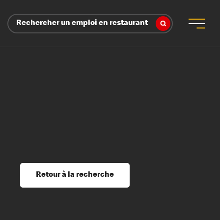
Rechercher un emploi en restaurant
 d’employeur
s sociaux, récompenses et reconnaissance
é
ssage et perfectionnement
s du savoir
Retour à la recherche