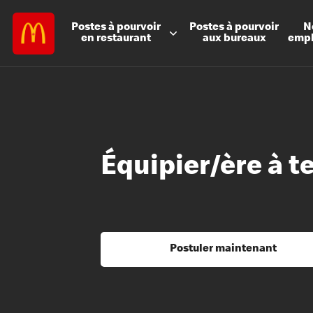
Postes à
pourvoir
Postes à
pourvoir
N
en restaurant
aux bureaux
emp
Équipier/ère à t
Postuler maintenant