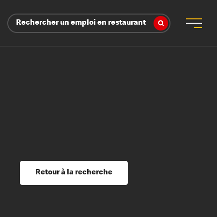
Rechercher un emploi en restaurant
 d’employeur
s sociaux, récompenses et reconnaissance
é
ssage et perfectionnement
s du savoir
Retour à la recherche