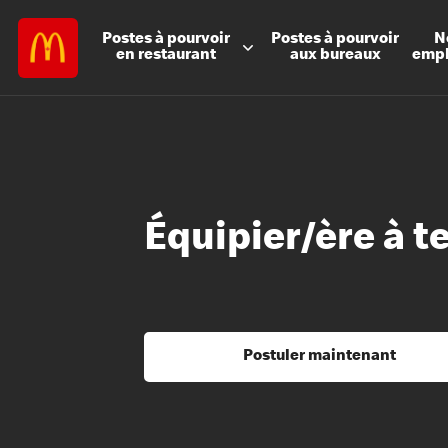
Postes à
pourvoir
Postes à
pourvoir
N
en restaurant
aux bureaux
emp
Équipier/ère à t
Postuler maintenant