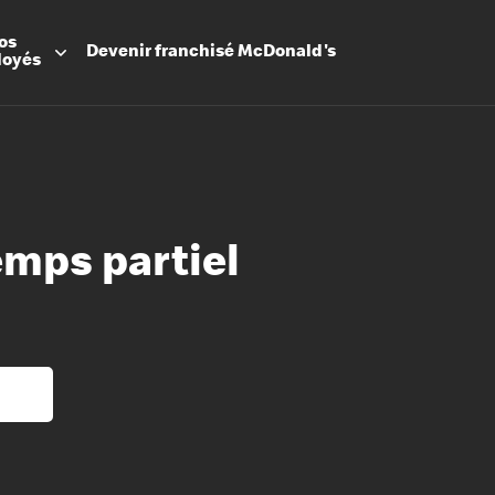
os
Devenir
franchisé
McDonald's
loyés
emps partiel
Promesse
Avantage
Flexibilit
Apprenti
Les Arche