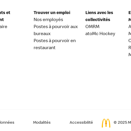
nts et
Trouver un emploi
Liens avec les
E
nt
Nos employés
collectivités
M
aire
Postes à pourvoir aux
OMRM
A
bureaux
atoMc Hockey
M
Postes à pourvoir en
C
restaurant
données
Modalités
Accessibilité
© 2025 Mc