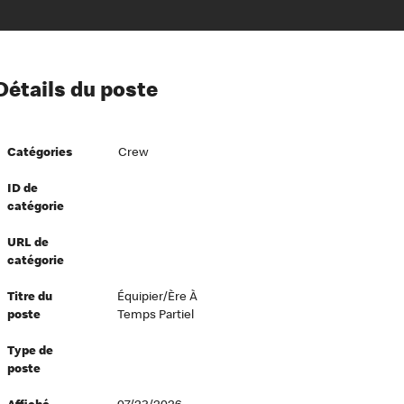
ion à l’égard de nos employés
Détails du poste
ipes directeurs
 équité et inclusion
Catégories
Crew
vers le succès
écurité au travail
ID de
catégorie
dements
URL de
catégorie
Titre du
Équipier/ère À
poste
Temps Partiel
Type de
poste