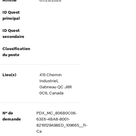
Affiché
07/23/2026
ID Quest
principal
ID Quest
secondaire
Classification
du poste
Lieu(x)
415 Chemin
Industriel,
Gatineau QC J8R
0C6, Canada
Nº de
PDX_MC_806B0C06-
demande
63E6-4BA8-8001-
8219129A98ED_109665__fr-
Ca