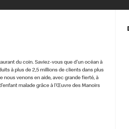
Notre vis
Nos princ
Valeurs
Diversité,
En route 
Santé et s
aurant du coin. Saviez-vous que d’un océan à
Accommo
uits à plus de 2,5 millions de clients dans plus
e nous venons en aide, avec grande fierté, à
d’enfant malade grâce à l’Œuvre des Manoirs