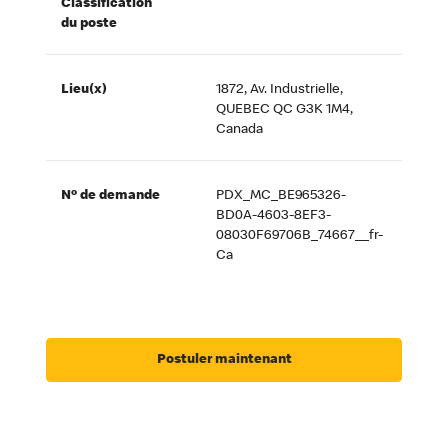
Classification
du poste
Lieu(x)
1872, Av. Industrielle,
QUEBEC QC G3K 1M4,
Canada
Nº de demande
PDX_MC_BE965326-
BD0A-4603-8EF3-
08030F69706B_74667__fr-
Ca
Postuler maintenant