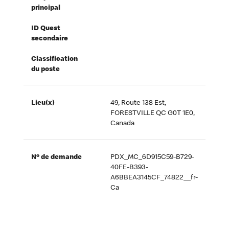
principal
ID Quest
secondaire
Classification
du poste
Lieu(x)
49, Route 138 Est,
FORESTVILLE QC G0T 1E0,
Canada
Nº de demande
PDX_MC_6D915C59-B729-
40FE-B393-
A6BBEA3145CF_74822__fr-
Ca