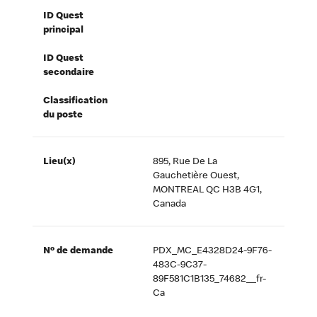
ID Quest
principal
ID Quest
secondaire
Classification
du poste
Lieu(x)
895, Rue De La
Gauchetière Ouest,
MONTREAL QC H3B 4G1,
Canada
Nº de demande
PDX_MC_E4328D24-9F76-
483C-9C37-
89F581C1B135_74682__fr-
Ca