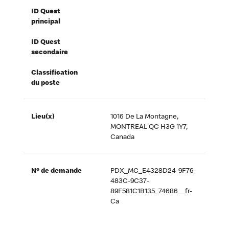
ID Quest
principal
ID Quest
secondaire
Classification
du poste
Lieu(x)
1016 De La Montagne,
MONTREAL QC H3G 1Y7,
Canada
Nº de demande
PDX_MC_E4328D24-9F76-
483C-9C37-
89F581C1B135_74686__fr-
Ca