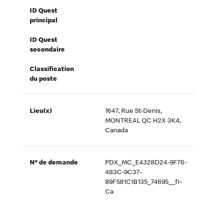
ID Quest
principal
ID Quest
secondaire
Classification
du poste
Lieu(x)
1647, Rue St-Denis,
MONTREAL QC H2X 3K4,
Canada
Nº de demande
PDX_MC_E4328D24-9F76-
483C-9C37-
89F581C1B135_74695__fr-
Ca