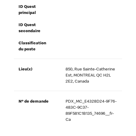
ID Quest
principal
ID Quest
secondaire
Classification
du poste
Lieu(x)
850, Rue Sainte-Catherine
Est, MONTREAL QC H2L
2E2, Canada
Nº de demande
PDX_MC_E4328D24-9F76-
483C-9C37-
89F581C1B135_74696__fr-
Ca