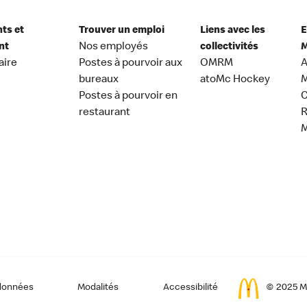
nts et
Trouver un emploi
Liens avec les
E
nt
Nos employés
collectivités
M
aire
Postes à pourvoir aux
OMRM
A
bureaux
atoMc Hockey
M
Postes à pourvoir en
C
restaurant
données
Modalités
Accessibilité
© 2025 Mc