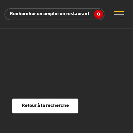
Rechercher un emploi en restaurant
 d’employeur
s sociaux, récompenses et reconnaissance
é
ssage et perfectionnement
s du savoir
Retour à la recherche