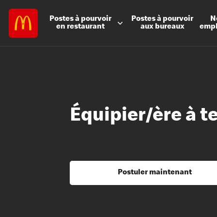
Postes à
pourvoir
Postes à
pourvoir
N
en restaurant
aux bureaux
emp
Équipier/ère à t
Postuler maintenant