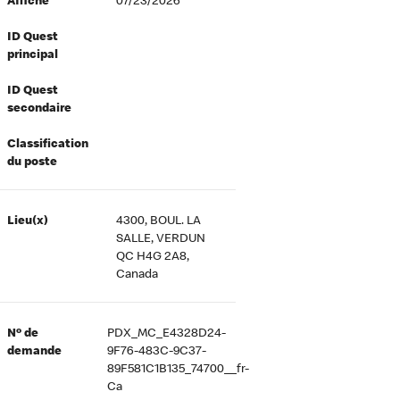
Affiché
07/23/2026
ID Quest
principal
ID Quest
secondaire
Classification
du poste
Lieu(x)
4300, BOUL. LA
SALLE, VERDUN
QC H4G 2A8,
Canada
Nº de
PDX_MC_E4328D24-
demande
9F76-483C-9C37-
89F581C1B135_74700__fr-
Ca