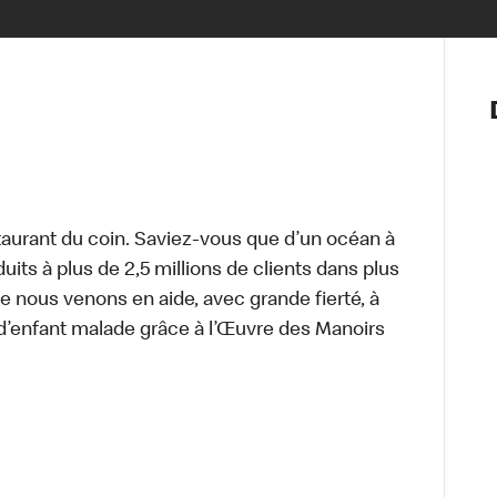
Notre vis
Nos princ
Valeurs
Diversité,
En route 
Santé et s
aurant du coin. Saviez-vous que d’un océan à
Accommo
uits à plus de 2,5 millions de clients dans plus
e nous venons en aide, avec grande fierté, à
d’enfant malade grâce à l’Œuvre des Manoirs