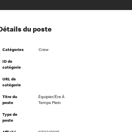
ion à l’égard de nos employés
Détails du poste
ipes directeurs
 équité et inclusion
Catégories
Crew
vers le succès
écurité au travail
ID de
catégorie
dements
URL de
catégorie
Titre du
Équipier/ère À
poste
Temps Plein
Type de
poste