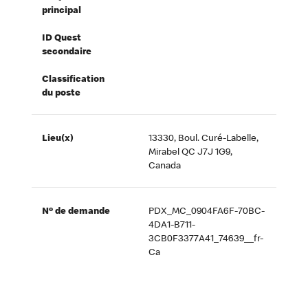
principal
ID Quest
secondaire
Classification
du poste
Lieu(x)
13330, Boul. Curé-Labelle,
Mirabel QC J7J 1G9,
Canada
Nº de demande
PDX_MC_0904FA6F-70BC-
4DA1-B711-
3CB0F3377A41_74639__fr-
Ca