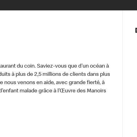
Notre vis
Nos princ
Valeurs
Diversité,
En route 
Santé et s
aurant du coin. Saviez-vous que d’un océan à
Accommo
uits à plus de 2,5 millions de clients dans plus
e nous venons en aide, avec grande fierté, à
d’enfant malade grâce à l’Œuvre des Manoirs