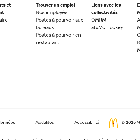
nts et
Trouver un emploi
Liens avec les
E
nt
Nos employés
collectivités
M
aire
Postes à pourvoir aux
OMRM
A
bureaux
atoMc Hockey
M
Postes à pourvoir en
C
restaurant
données
Modalités
Accessibilité
© 2025 Mc