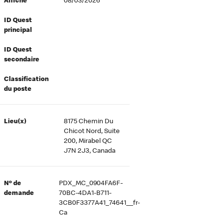
Affiché
08/03/2026
ID Quest
principal
ID Quest
secondaire
Classification
du poste
Lieu(x)
8175 Chemin Du
Chicot Nord, Suite
200, Mirabel QC
J7N 2J3, Canada
Nº de
PDX_MC_0904FA6F-
demande
70BC-4DA1-B711-
3CB0F3377A41_74641__fr-
Ca