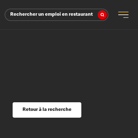
Rechercher un emploi en restaurant
 d’employeur
s sociaux, récompenses et reconnaissance
é
ssage et perfectionnement
s du savoir
Retour à la recherche