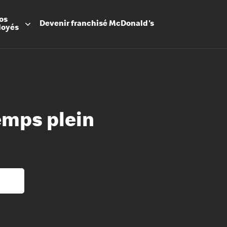
os
Devenir
franchisé
McDonald's
loyés
emps plein
Promesse
Avantage
Flexibilit
Apprenti
Les Arche