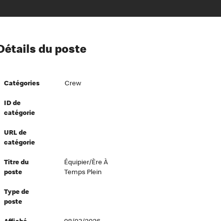
ion à l’égard de nos employés
Détails du poste
ipes directeurs
 équité et inclusion
Catégories
Crew
vers le succès
écurité au travail
ID de
catégorie
dements
URL de
catégorie
Titre du
Équipier/ère À
poste
Temps Plein
Type de
poste