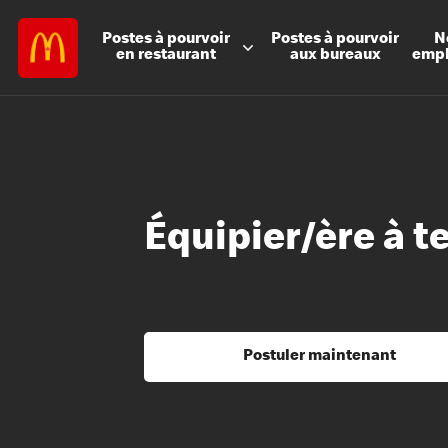
Postes à
pourvoir
Postes à
pourvoir
N
en restaurant
aux bureaux
emp
Équipier/ère à t
Postuler maintenant