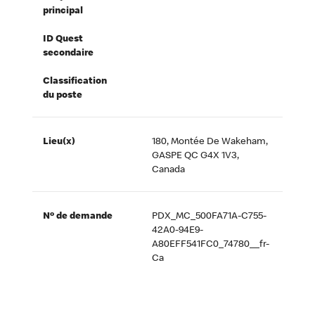
principal
ID Quest
secondaire
Classification
du poste
Lieu(x)
180, Montée De Wakeham,
GASPE QC G4X 1V3,
Canada
Nº de demande
PDX_MC_500FA71A-C755-
42A0-94E9-
A80EFF541FC0_74780__fr-
Ca