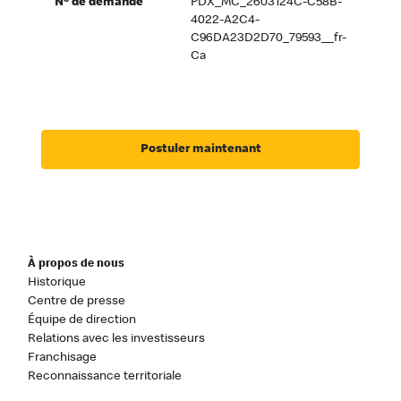
Nº de demande
PDX_MC_2603124C-C58B-
4022-A2C4-
C96DA23D2D70_79593__fr-
Ca
Postuler maintenant
À propos de nous
Historique
Centre de presse
Équipe de direction
Relations avec les investisseurs
Franchisage
Reconnaissance territoriale