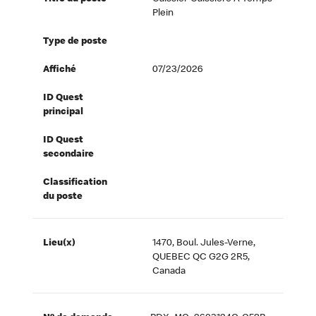
Plein
Type de poste
Affiché
07/23/2026
ID Quest
principal
ID Quest
secondaire
Classification
du poste
Lieu(x)
1470, Boul. Jules-Verne,
QUEBEC QC G2G 2R5,
Canada