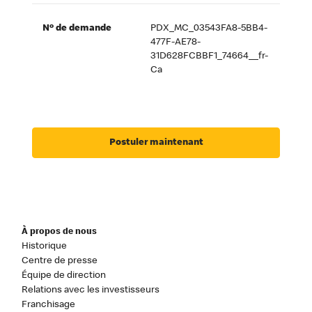
Nº de demande
PDX_MC_03543FA8-5BB4-
477F-AE78-
31D628FCBBF1_74664__fr-
Ca
Postuler maintenant
À propos de nous
Historique
Centre de presse
Équipe de direction
Relations avec les investisseurs
Franchisage