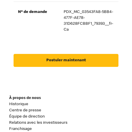
Nº de demande
PDX_MC_03543FA8-5BB4-
477F-AE78-
31D628FCBBF1_79393__fr-
Ca
Postuler maintenant
À propos de nous
Historique
Centre de presse
Équipe de direction
Relations avec les investisseurs
Franchisage