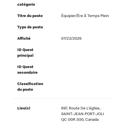
catégorie
Titre du poste
Équipier/ère À Temps Plein
Type de poste
Affiché
07/23/2026
ID Quest
principal
ID Quest
secondaire
Classification
du poste
Lieu(x)
697, Route De L'église,
SAINT-JEAN-PORT-JOLI
QC G0R 3G0, Canada