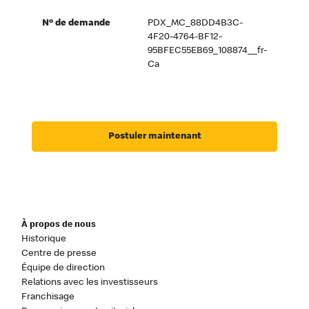
Nº de demande
PDX_MC_88DD4B3C-
4F20-4764-BF12-
95BFEC55EB69_108874__fr-
Ca
Postuler maintenant
À propos de nous
Historique
Centre de presse
Équipe de direction
Relations avec les investisseurs
Franchisage