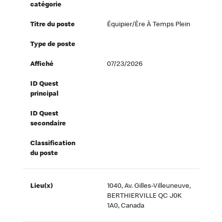
catégorie
Titre du poste
Équipier/ère À Temps Plein
Type de poste
Affiché
07/23/2026
ID Quest
principal
ID Quest
secondaire
Classification
du poste
Lieu(x)
1040, Av. Gilles-Villeuneuve,
BERTHIERVILLE QC J0K
1A0, Canada