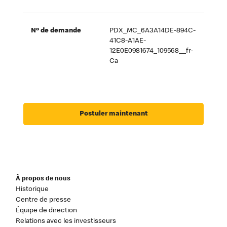
Nº de demande
PDX_MC_6A3A14DE-894C-
41C8-A1AE-
12E0E0981674_109568__fr-
Ca
Postuler maintenant
À propos de nous
Historique
Centre de presse
Équipe de direction
Relations avec les investisseurs