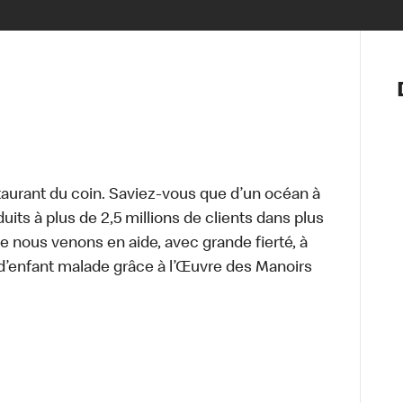
Notre vis
Nos princ
Valeurs
Diversité,
En route 
Santé et s
aurant du coin. Saviez-vous que d’un océan à
Accommo
uits à plus de 2,5 millions de clients dans plus
e nous venons en aide, avec grande fierté, à
d’enfant malade grâce à l’Œuvre des Manoirs