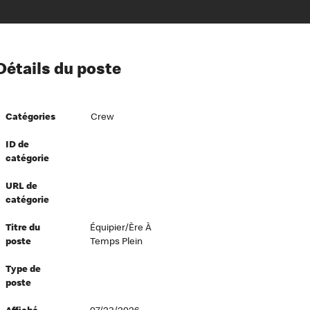
ion à l’égard de nos employés
Détails du poste
ipes directeurs
 équité et inclusion
Catégories
Crew
vers le succès
écurité au travail
ID de
catégorie
dements
URL de
catégorie
Titre du
Équipier/ère À
poste
Temps Plein
Type de
poste