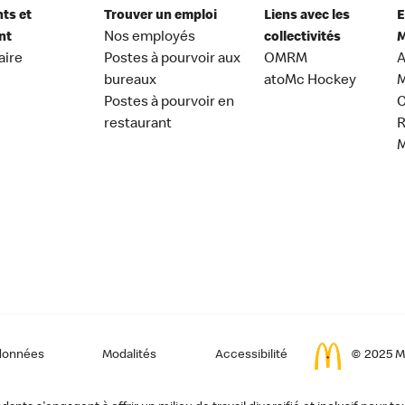
nts et
Trouver un emploi
Liens avec les
E
nt
Nos employés
collectivités
M
aire
Postes à pourvoir aux
OMRM
A
bureaux
atoMc Hockey
M
Postes à pourvoir en
C
restaurant
données
Modalités
Accessibilité
© 2025 Mc