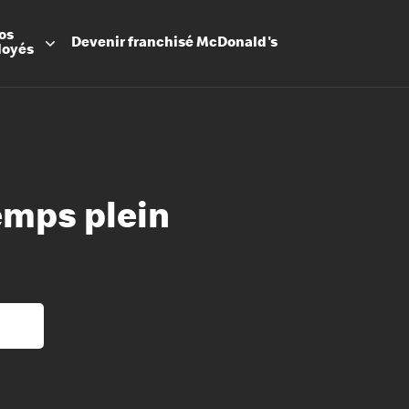
os
Devenir
franchisé
McDonald's
loyés
emps plein
Promesse
Avantage
Flexibilit
Apprenti
Les Arche