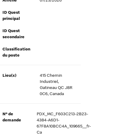
Affiché
07/23/2026
ID Quest
principal
ID Quest
secondaire
Classification
du poste
Lieu(x)
415 Chemin
Industriel,
Gatineau QC J8R
0C6, Canada
Nº de
PDX_MC_F603C213-2B23-
demande
4384-A6D1-
67F8A10BCC4A_109665__fr-
Ca