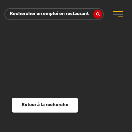
Rechercher un emploi en restaurant
 d’employeur
s sociaux, récompenses et reconnaissance
é
ssage et perfectionnement
s du savoir
Retour à la recherche