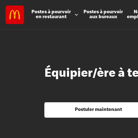
Postes à
pourvoir
Postes à
pourvoir
N
en restaurant
aux bureaux
emp
Équipier/ère à t
Postuler maintenant