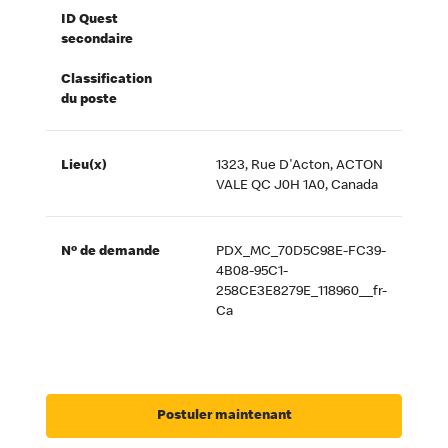
ID Quest
secondaire
Classification
du poste
Lieu(x)
1323, Rue D'Acton, ACTON
VALE QC J0H 1A0, Canada
Nº de demande
PDX_MC_70D5C98E-FC39-
4B08-95C1-
258CE3E8279E_118960__fr-
Ca
Postuler maintenant