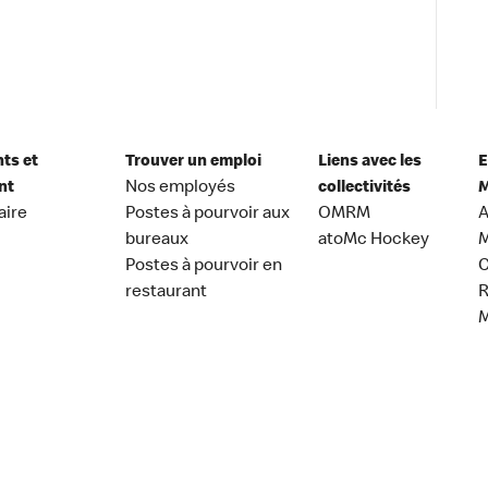
nts et
Trouver un emploi
Liens avec les
E
nt
Nos employés
collectivités
M
aire
Postes à pourvoir aux
OMRM
A
bureaux
atoMc Hockey
M
Postes à pourvoir en
C
restaurant