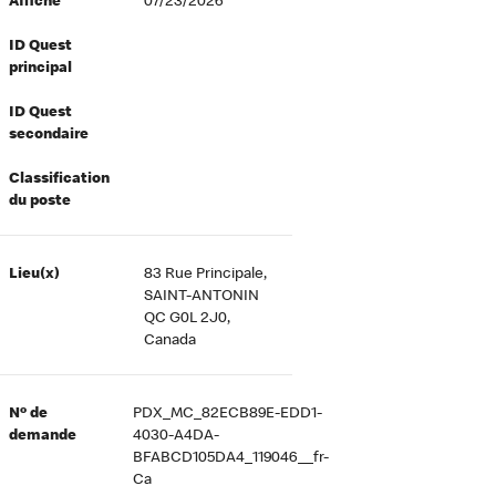
Affiché
07/23/2026
ID Quest
principal
ID Quest
secondaire
Classification
du poste
Lieu(x)
83 Rue Principale,
SAINT-ANTONIN
QC G0L 2J0,
Canada
Nº de
PDX_MC_82ECB89E-EDD1-
demande
4030-A4DA-
BFABCD105DA4_119046__fr-
Ca