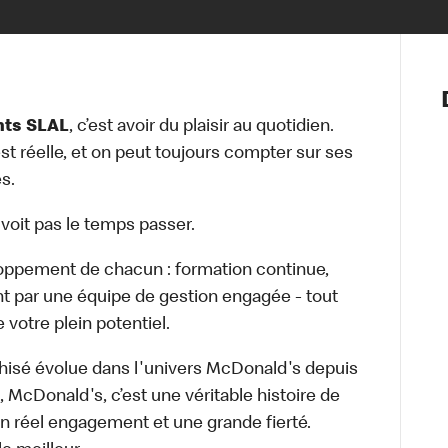
Notre vis
Nos princ
nts SLAL
, c’est avoir du plaisir au quotidien.
Valeurs
st réelle, et on peut toujours compter sur ses
Diversité,
es.
En route 
Santé et s
e voit pas le temps passer.
Accommo
loppement de chacun : formation continue,
t par une équipe de gestion engagée - tout
 votre plein potentiel.
anchisé évolue dans l'univers McDonald's depuis
 McDonald's, c’est une véritable histoire de
 un réel engagement et une grande fierté.