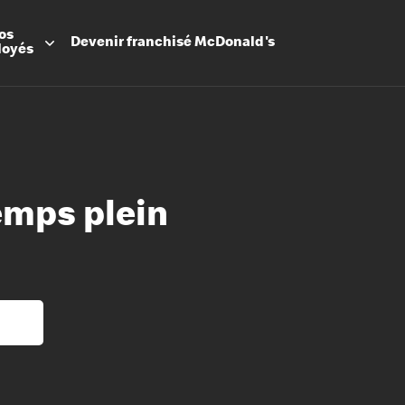
os
Devenir
franchisé
McDonald's
loyés
emps plein
Promesse
Avantage
Flexibilit
Apprenti
Les Arche