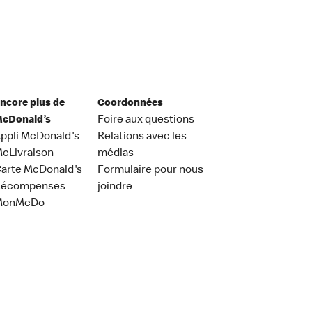
ncore plus de
Coordonnées
cDonald’s
Foire aux questions
ppli McDonald's
Relations avec les
cLivraison
médias
arte McDonald's
Formulaire pour nous
Récompenses
joindre
MonMcDo