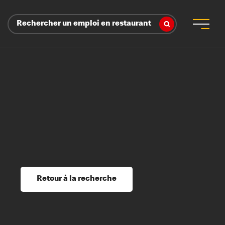
Rechercher un emploi en restaurant
 d’employeur
s sociaux, récompenses et reconnaissance
é
ssage et perfectionnement
s du savoir
Retour à la recherche