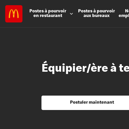
Postes à
pourvoir
Postes à
pourvoir
N
en restaurant
aux bureaux
emp
Équipier/ère à t
Postuler maintenant