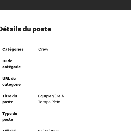
ion à l’égard de nos employés
Détails du poste
ipes directeurs
 équité et inclusion
Catégories
Crew
vers le succès
écurité au travail
ID de
catégorie
dements
URL de
catégorie
Titre du
Équipier/ère À
poste
Temps Plein
Type de
poste